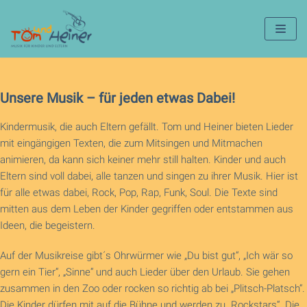
Zum
Inhalt
springen
Unsere Musik – für jeden etwas Dabei!
Kindermusik, die auch Eltern gefällt. Tom und Heiner bieten Lieder
mit eingängigen Texten, die zum Mitsingen und Mitmachen
animieren, da kann sich keiner mehr still halten. Kinder und auch
Eltern sind voll dabei, alle tanzen und singen zu ihrer Musik. Hier ist
für alle etwas dabei, Rock, Pop, Rap, Funk, Soul. Die Texte sind
mitten aus dem Leben der Kinder gegriffen oder entstammen aus
Ideen, die begeistern.
Auf der Musikreise gibt´s Ohrwürmer wie „Du bist gut“, „Ich wär so
gern ein Tier“, „Sinne“ und auch Lieder über den Urlaub. Sie gehen
zusammen in den Zoo oder rocken so richtig ab bei „Plitsch-Platsch“.
Die Kinder dürfen mit auf die Bühne und werden zu „Rockstars“. Die